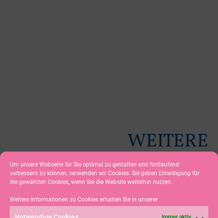
WEITERE
NEUIGKEITEN
Um unsere Webseite für Sie optimal zu gestalten und fortlaufend
verbessern zu können, verwenden wir Cookies. Sie geben Einwilligung für
die gewählten Cookies, wenn Sie die Website weiterhin nutzen.
BLAUES BAND 2026 –
Weitere Informationen zu Cookies erhalten Sie in unserer
TRAUMHAFTE BEDINGUNGEN
Notwendige Cookies
Immer aktiv