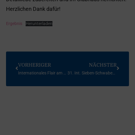
Herzlichen Dank dafür!
Ergebnis
Herunterladen
VORHERIGER
NÄCHSTER
Internationales Flair am Alpsee – 13. Lions Jugendforum
31. Int. Sieben-Schwaben-Regatta Korsar 2001