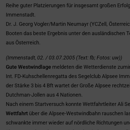
Reihe guter Platzierungen für insgesamt großen Erfol
Immenstadt.
Dr. J. Georg Vogler/Martin Neumayr (YCZell, Österrei
Booten das beste Ergebnis unter den ausländischen Te
aus Österreich.
(Immenstadt, 02. / 03.07.2005 (Text: fb; Fotos: uw))
Gute Westwindlage
meldeten die Wetterdienste zumind
Int. FD-Kuhschellenregatta des Segelclub Alpsee Imm
der Stärke 3 bis 4 Bft wartet der Große Alpsee rechtzei
Dutchman-Jollen aus 4 Nationen.
Nach einem Startversuch konnte Wettfahrtleiter Ali 
Wettfahrt
über die Alpsee-Westwindbahn rauschen lass
schwankte immer wieder auf nördliche Richtungen und