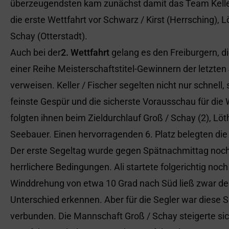
überzeugendsten kam zunächst damit das Team Keller 
die erste Wettfahrt vor Schwarz / Kirst (Herrsching), 
Schay (Otterstadt).
Auch bei der
2. Wettfahrt
gelang es den Freiburgern, d
einer Reihe Meisterschaftstitel-Gewinnern der letzte
verweisen. Keller / Fischer segelten nicht nur schnell
feinste Gespür und die sicherste Vorausschau für die 
folgten ihnen beim Zieldurchlauf Groß / Schay (2), Löt
Seebauer. Einen hervorragenden 6. Platz belegten di
Der erste Segeltag wurde gegen Spätnachmittag noch
herrlichere Bedingungen. Ali startete folgerichtig noc
Winddrehung von etwa 10 Grad nach Süd ließ zwar de
Unterschied erkennen. Aber für die Segler war diese S
verbunden. Die Mannschaft Groß / Schay steigerte sic