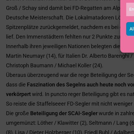
Groß / Schay sind damit bei FD-Regatten am Alpsee in
Er
Deutsche Meisterschaft. Die Lokalmatadoren Löther / 
Spitzenplätze zurückgemeldet, nachdem es bei einigen
Al
lief. Den Immenstädtern fehlten nur 2 Punkte zum Sie
Innerhalb ihren jeweiligen Nationen belegten die besten
Martin Neumayr (14), für Italien Dr. Alberto Barenghi 
Christoph Baumann / Michael Koller (24).
Überaus überzeugend war die rege Beteiligung der Seg
dass die
Faszination des Segelns auch heute noch 
verkörpert
wird. In puncto reger Beteiligung gibt es nat
So reiste die Staffelseeer FD-Segler mit nicht weniger 
Die große
Beteiligung der SCAI-Segler
wurde in zahlr
umgemünzt: Löther / Klawitter (2), Seltmann / Lang (6
(8), Lisa / Dieter Holzberger (10), Friedl Buhl / Adalbe