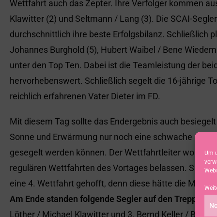
Wettfahrt auch das Zepter. Ihre Verfolger kommen aus
Klawitter (2) und Seltmann / Lang (3). Die SCAI-Segler
durchschnittlich ihre beste Erfolgsbilanz. Schließlich p
Johannes Burghold (5), Hubert Waibel / Bene Wiedeman
unter den Top Ten. Dabei ist die Teamleistung der be
hervorhebenswert. Schließlich segelt die 16-jährige To
reichlich erfahrenen Vater Dieter im FD.
Mit diesem Tag sollte das Endergebnis auch besiege
Sonne und Erwärmung nur noch eine schwache Ostwindb
gesegelt werden können. Der Wettfahrtleiter wollte e
Um u
verw
regulären Wettfahrten des Vortages belassen. Sicher
Webs
eine 4. Wettfahrt gehofft, denn diese hätte die Möglic
Weit
Am Ende standen folgende Segler auf den Treppchen
No
Löther / Michael Klawitter und 3. Bernd Keller / Bernd 