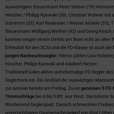
auswärtigem Steuermann Peter Steiner (19) Hermann 
Hirscher / Philipp Kyewski (30), Christian Wohner m
Schremm (33); Karl Riedesser / Werner Aichele (35),
Steuermann Wolfgang Wellner (42) und Georg Kirsch / 
konnten wegen einem Defekt am Boot nicht an allen 
Erfreulich für den SCAI und die FD-Klasse ist auch die
jungen Nachwuchssegler.
Hierzu zählen Lisa Holzberg
Hirscher, Philipp Kyewski und Adalbert Netzer.
Traditionell luden aktive und ehemalige FD-Segler de
Seglerhock ein. Ein Großteil der auswärtigen Mannsch
zur Anreise bereits am Freitag. Zuvor
genossen 5 FD-
Trimmschläge
bei 4 bis 5 Bft. aus West. Das könnte 
Wochenend-Seglerspaß. Danach schmeckten Freibier, G
unverzichtbaren Gaumenschmankerl von Rosl Löther 