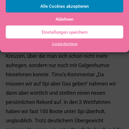
nicht wusste, wer von meinen drei Vorschotern Zeit
Alle Cookies akzeptieren
und Lust hat und auch bei mir dieses Jahr
überhaupt kein seglerischer Biss aufkommen will,
Ablehnen
hat es Timo und mir diesmal wirklich Spaß
Einstellungen speichern
gemacht. So relaxt lief es schon lange nicht mehr.
Cookie-Richtlinie
Hauptgrund dafür waren meine erbärmlichen
Kreuzen, über die man sich schon nicht mehr
aufregen, sondern nur noch mit Galgenhumor
hinnehmen konnte. Timo’s Kommentar „Da
müssen wir auf Spi aber Gas geben“ nahmen wir
dann aber wörtlich und stellten einen neuen
persönlichen Rekord auf. In den 3 Wettfahrten
haben wir fast 100 Boote unter Spi überholt,
unglaublich. Trotz deutlichem Übergewicht