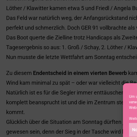
Löther / Klawitter kamen etwa 5 und Friedl / Angela Bu
Das Feld war natürlich weg, der Anfangsrückstand nic
perfekt und schmerzlich. Doch GER 91 vollbrachte als v
Das Boot querte die Zielline trotz Handicaps als Zwei
Tagesergebnis so aus: 1. Groß / Schay, 2. Löther / Klaw
Nun musste die letzte Wettfahrt am Sonntag entsche
Zu diesem
Endentscheid in einem vierten Bewerb
kam 
Wind kam minimal zu spät – oder war vielleicht die 
Natürlich ist es für die Segler immer enttäuschend, we
Um u
komplett beansprucht ist und die im Zentrum stehend
verw
Webs
kommt.
Weit
Glücklich über die Situation am Sonntag dürften jeden
No
gewesen sein, denn der Sieg in der Tasche wird letztli