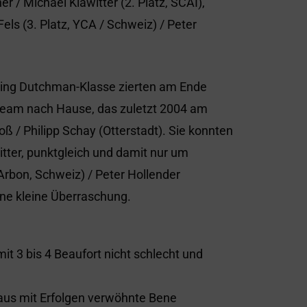
r / Michael Klawitter (2. Platz, SCAI),
els (3. Platz, YCA / Schweiz) / Peter
ying Dutchman-Klasse zierten am Ende
n Team nach Hause, das zuletzt 2004 am
ß / Philipp Schay (Otterstadt). Sie konnten
itter, punktgleich und damit nur um
(Arbon, Schweiz) / Peter Hollender
ine kleine Überraschung.
it 3 bis 4 Beaufort nicht schlecht und
chaus mit Erfolgen verwöhnte Bene