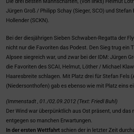
Die drei besten Mannschaften, (von links) Helmut Löthe
Jürgen Groß / Philipp Schay (Sieger, SCO) und Stefan F
Hollender (SCKN).
Bei der diesjährigen Sieben Schwaben-Regatta der Fl
nicht nur die Favoriten das Podest. Den Sieg trug ei
Alpsee siegreich war, und zwar bei der IDM: Jürgen Gro
die Favoriten des SCAI, Helmut, Löther / Michael Klaw
Haaresbreite schlagen. Mit Platz drei für Stefan Fels 
(Niedersonthofen) gab es ebenso wie mit Platz eins e
(Immenstadt , 01./02.09.2012 (Text: Friedl Buhl)
Der Wind war überpünktlich aus Ost präsent, und das m
entgegen so manchen Erwartungen.
In der ersten Wettfahrt
schien der in letzter Zeit dur