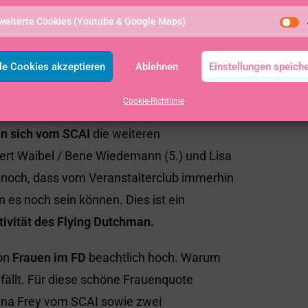
her / Klawitter, obwohl sie sich den
weiterte Cookies (Youtube & Google Maps)
s Siegerteam ganz sicher, vor allem wegen
er Prüfung unterzogen. Verständlich! Aber
le Cookies akzeptieren
Ablehnen
Einstellungen speich
ie Lokalmatadoren ihrer Favoritenrolle
ollender.
Cookie-Richtlinie
ten sich vom SCAI
die weiteren
ert Waibel / Bene Wiedemann (5.) und Lisa
s noch, dass vom Veranstalterclub immerhin
 es noch sein können. Dies ist ein
tivität des Flying Dutchman.
von
Frauen im FD
beachtlich hoch. Warum
ällt. Für diese schöne Frauenquote
rina Frey vom SCAI sowie zwei