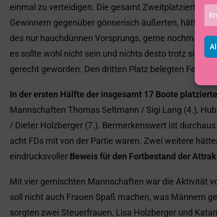
einmal zu verteidigen. Die gesamt Zweitplatzierten Löt
Er
Gewinnern gegenüber gönnerisch äußerten, hätten da
des nur hauchdünnen Vorsprungs, gerne nochmals ein
Al
es sollte wohl nicht sein und nichts desto trotz sind d
gerecht geworden. Den dritten Platz belegten Fels / H
In der ersten Hälfte der insgesamt 17 Boote platzier
Mannschaften Thomas Seltmann / Sigi Lang (4.), Hub
/ Dieter Holzberger (7.). Bermerkenswert ist durchau
acht FDs mit von der Partie waren. Zwei weitere hätten
eindrucksvoller
Beweis für den Fortbestand der Attrak
Mit vier gemischten Mannschaften war die Aktivität 
soll nicht auch Frauen Spaß machen, was Männern gef
sorgten zwei Steuerfrauen, Lisa Holzberger und Kata