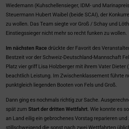
Wiedemann (Kuhschellensieger, IDM- und Marinapreis-D
Steuermann Hubert Waibel (beide SCAI), der Konkurr
zu wollen. Das Team siegte vor Groß / Schay und Löther
Einstiegssieger nicht mehr so recht funken zu wollen.
Im nächsten Race
drückte der Favorit des Veranstalte
Bestzeit vor der Schweiz-Deutschland-Mannschaft Fel
Platz vier griff Lisa Holzberger mit ihrem Vater Dieter
beachtlich Leistung. Im Zwischenklassement führte nu
punktgleich liegenden Booten von Fels und Groß.
Dann ging es nochmals richtig zur Sache. Ausgerech
spät zum
Start der dritten Wettfahrt
. Wie konnte es s
an Land eilig ein gebrochenes Vorstag reparieren und 
stillschweigend die sonst nach zwei Wettfahrten übl