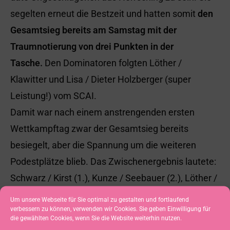
segelten erneut die Bestzeit und hatten somit
den
Gesamtsieg bereits am Samstag mit der
Traumnotierung von drei Punkten in der
Tasche.
Den Dominatoren folgten Löther /
Klawitter und Lisa / Dieter Holzberger (super
Leistung!) vom SCAI.
Damit war nach einem anstrengenden ersten
Wettkampftag zwar der Gesamtsieg bereits
besiegelt, aber die Spannung um die weiteren
Podestplätze blieb. Das Zwischenergebnis lautete:
Schwarz / Kirst (1.), Kunze / Seebauer (2.), Löther /
Klawitter (3.) und Buhl / von Maxen (4.).
Um unsere Webseite für Sie optimal zu gestalten und fortlaufend
verbessern zu können, verwenden wir Cookies. Sie geben Einwilligung für
die gewählten Cookies, wenn Sie die Website weiterhin nutzen.
Am zweiten Wettfahrttag
wehte leichter Westwind