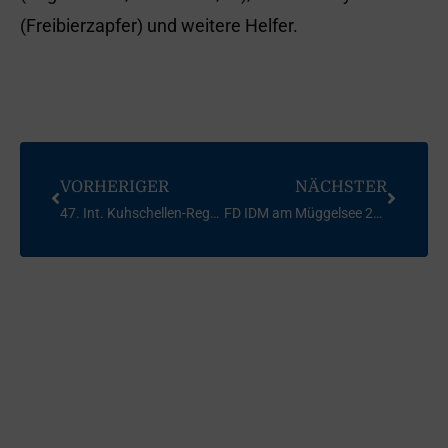
(Freibierzapfer) und weitere Helfer.
VORHERIGER
NÄCHSTER
47. Int. Kuhschellen-Regatta Korsar – 2012
FD IDM am Müggelsee 2012