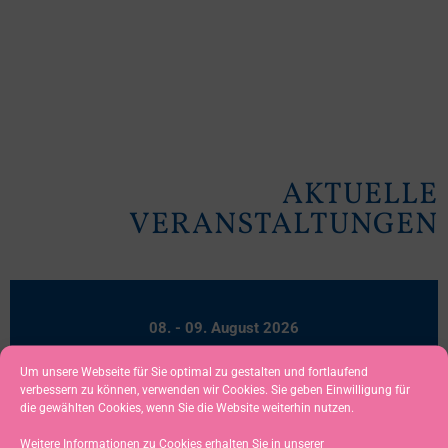
AKTUELLE
VERANSTALTUNGEN
08. - 09. August 2026
33. KUHSCHELLEN-REGATTA FÜR ILCA
Um unsere Webseite für Sie optimal zu gestalten und fortlaufend
7/6/4, EHEMALS LASERKLASSEN
verbessern zu können, verwenden wir Cookies. Sie geben Einwilligung für
SCAI / Großer Alpsee
die gewählten Cookies, wenn Sie die Website weiterhin nutzen.
Weitere Informationen zu Cookies erhalten Sie in unserer