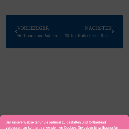
VORHERIGER
NÄCHSTER
Hoffmann und Buhl trumpfen in Kiel auf
50. Int. Kuhschellen-Regatta Korsar – 2015
Um unsere Webseite für Sie optimal zu gestalten und fortlaufend
verbessern zu können, verwenden wir Cookies. Sie geben Einwilligung für