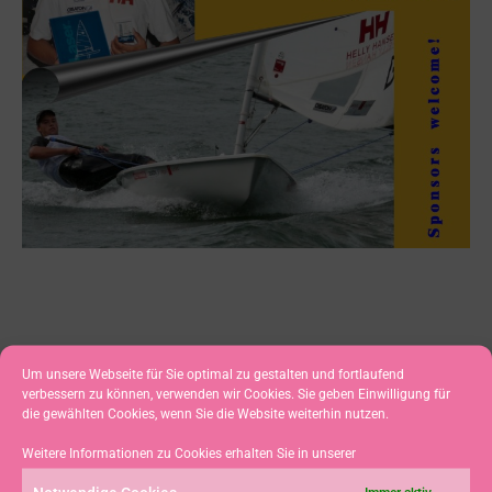
Um unsere Webseite für Sie optimal zu gestalten und fortlaufend
verbessern zu können, verwenden wir Cookies. Sie geben Einwilligung für
VORHERIGER
NÄCHSTER
die gewählten Cookies, wenn Sie die Website weiterhin nutzen.
Erfolgssegler auch im Winter in Erfolgsspur
„Princess Sophia“ signalisiert Saisonsstart
Weitere Informationen zu Cookies erhalten Sie in unserer