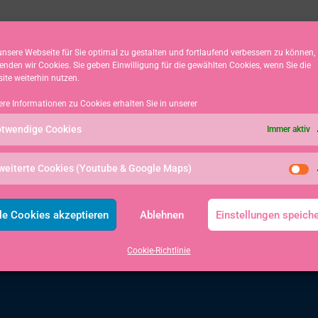
nsere Webseite für Sie optimal zu gestalten und fortlaufend verbessern zu können,
enden wir Cookies. Sie geben Einwilligung für die gewählten Cookies, wenn Sie die
ite weiterhin nutzen.
ere Informationen zu Cookies erhalten Sie in unserer
twendige Cookies
Immer aktiv
weiterte Cookies (Youtube & Google Maps)
le Cookies akzeptieren
Ablehnen
Einstellungen speich
Cookie-Richtlinie