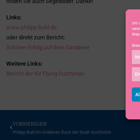
finden Sie auch Segelbilder. Danke!
Links:
Um u
www.philipp-buhl.de
verw
Webs
oder direkt zum Bericht:
Weit
Schöner Erfolg auf dem Gardasee
No
Weitere Links:
Bericht der KV Flying Dutchman
Er
Al
VORHERIGER
Philipp Buhl im Goldenen Buch der Stadt Sonthofen