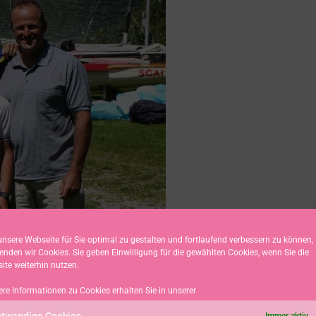
KLawitter (4.) und sein Vater Michael Klawitter (6.)
nsere Webseite für Sie optimal zu gestalten und fortlaufend verbessern zu können,
enden wir Cookies. Sie geben Einwilligung für die gewählten Cookies, wenn Sie die
ite weiterhin nutzen.
ere Informationen zu Cookies erhalten Sie in unserer
twendige Cookies
Immer aktiv