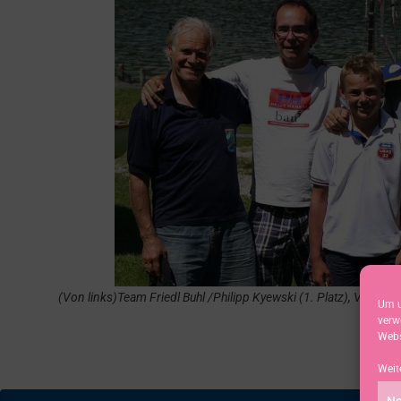
(Von links)Team Friedl Buhl /Philipp Kyewski (1. Platz), Valentin 
Um u
verw
Webs
Weit
No