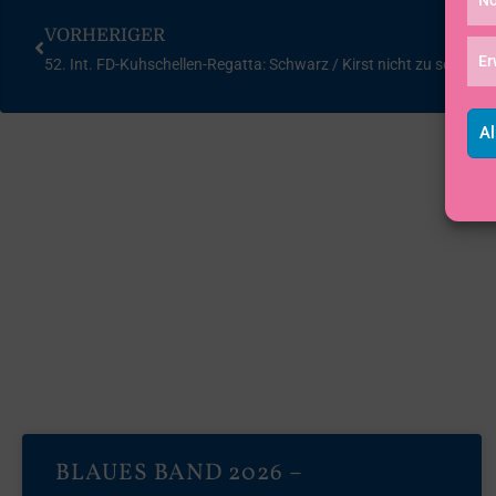
VORHERIGER
Er
52. Int. FD-Kuhschellen-Regatta: Schwarz / Kirst nicht zu schlagen
Al
BLAUES BAND 2026 –