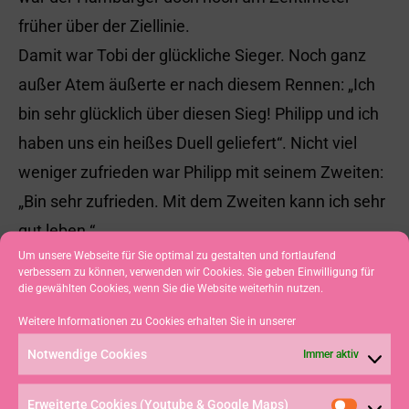
früher über der Ziellinie.
Damit war Tobi der glückliche Sieger. Noch ganz
außer Atem äußerte er nach diesem Rennen: „Ich
bin sehr glücklich über diesen Sieg! Philipp und ich
haben uns ein heißes Duell geliefert“. Nicht viel
weniger zufrieden war Philipp mit seinem Zweiten:
„Bin sehr zufrieden. Mit dem Zweiten kann ich sehr
gut leben.“
Um unsere Webseite für Sie optimal zu gestalten und fortlaufend
verbessern zu können, verwenden wir Cookies. Sie geben Einwilligung für
Die vom Norddeutschen Regattaverein
die gewählten Cookies, wenn Sie die Website weiterhin nutzen.
durchgeführte Veranstaltung, vor einem Jahr
Weitere Informationen zu Cookies erhalten Sie in unserer
erstmals initiiert und organisiert vom ehemaligen
Notwendige Cookies
Immer aktiv
Bundestrainer Klaus Lahme, hat sich unter den
eingeladenen Eliteseglern in kürzester Zeit zu
Erweiterte Cookies (Youtube & Google Maps)