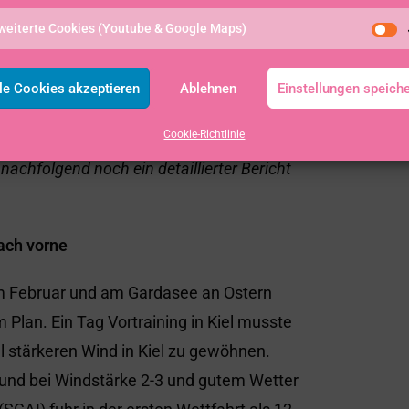
ele 2016 in Rio de Janeiro. Buhl gewann auf
weiterte Cookies (Youtube & Google Maps)
 Jugend-WM die Bronzemedaille. Seine
le Cookies akzeptieren
Ablehnen
Einstellungen speich
Buhl
Cookie-Richtlinie
achfolgend noch ein detaillierter Bericht
ach vorne
im Februar und am Gardasee an Ostern
 Plan. Ein Tag Vortraining in Kiel musste
ll stärkeren Wind in Kiel zu gewöhnen.
und bei Windstärke 2-3 und gutem Wetter