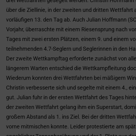
drei Wettfahrten gesegelt werden. Christin Hoffmann (
über die Ziellinie, in der zweiten und dritten Wettfahr
vorläufigen 13. den Tag ab. Auch Julian Hoffmann (SC
Vorjahr, überraschte mit einem Riesensprung nach vo
Tages mit zwei ersten Plätzen, einem 9. und einem v
teilnehmenden 4.7-Seglern und Seglerinnen in den Ha
Der zweite Wettkampftag erforderte zunächst von al
längerem Warten entschied die Wettkampfleitung do
Wiederum konnten drei Wettfahrten bei mäßigem Wind 
Christin verbesserte sich und segelte mit einem 4., e
gut. Julian fuhr in der ersten Wettfahrt des Tages hinte
der zweiten Wettfahrt gelang ihm ein Superstart, domi
großem Abstand als 1. ins Ziel. Bei der dritten Wettfahr
vorne mitmischen konnte. Leider protestierte am spät