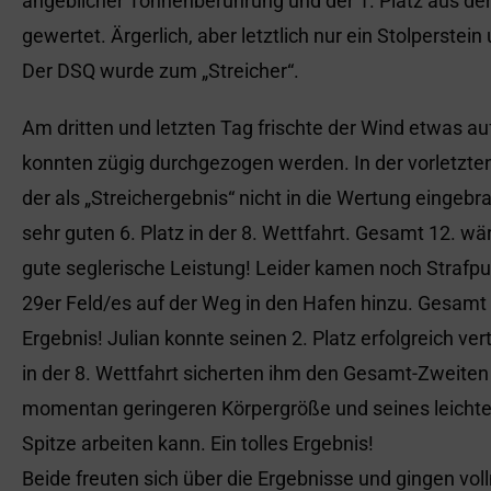
angeblicher Tonnenberührung und der 1. Platz aus der 
gewertet. Ärgerlich, aber letztlich nur ein Stolperstein
Der DSQ wurde zum „Streicher“.
Am dritten und letzten Tag frischte der Wind etwas a
konnten zügig durchgezogen werden. In der vorletzten (
der als „Streichergebnis“ nicht in die Wertung einge
sehr guten 6. Platz in der 8. Wettfahrt. Gesamt 12. 
gute seglerische Leistung! Leider kamen noch Strafp
29er Feld/es auf der Weg in den Hafen hinzu. Gesamt
Ergebnis! Julian konnte seinen 2. Platz erfolgreich vert
in der 8. Wettfahrt sicherten ihm den Gesamt-Zweiten 
momentan geringeren Körpergröße und seines leichte
Spitze arbeiten kann. Ein tolles Ergebnis!
Beide freuten sich über die Ergebnisse und gingen voll