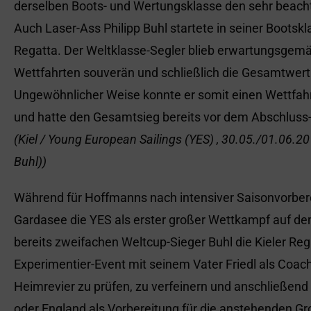
derselben Boots- und Wertungsklasse den sehr beacht
Auch Laser-Ass Philipp Buhl startete in seiner Bootskl
Regatta. Der Weltklasse-Segler blieb erwartungsgemä
Wettfahrten souverän und schließlich die Gesamtwert
Ungewöhnlicher Weise konnte er somit einen Wettfahrt
und hatte den Gesamtsieg bereits vor dem Abschluss-
(Kiel / Young European Sailings (YES) , 30.05./01.06.201
Buhl))
Während für Hoffmanns nach intensiver Saisonvorber
Gardasee die YES als erster großer Wettkampf auf dem
bereits zweifachen Weltcup-Sieger Buhl die Kieler Reg
Experimentier-Event mit seinem Vater Friedl als Coac
Heimrevier zu prüfen, zu verfeinern und anschließend 
oder England als Vorbereitung für die anstehenden Gr