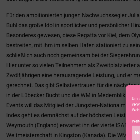
Für den ambitionierten jungen Nachwuchssegler Julian,
Buhl das große Idol in sportlicher und persönlicher Hin
Besonderes gewesen, diese Regatta vor Kiel, dem Oly
bestreiten, mit ihm im selben Hafen stationiert zu sei
schließlich auch noch gemeinsam bei der Siegerehrun
Hier unter so vielen Teilnehmern als Zweitplatzierter
Zwölfjährigen eine herausragende Leistung, und er me
gerechnet. Das gibt Selbstvertrauen für die nächsten
in der Lübecker Bucht und die WM in Medemblik auf d
Um u
Events will das Mitglied der Jüngsten-Nationalmannsc
verw
Webs
Indes geht es demnächst auf der höchsten Leistungsstu
Weit
Weymouth (England) erwartet ihn der vierte ISAF Sail
No
Weltmeisterschaft in Kingston (Kanada). Die WM ist ob