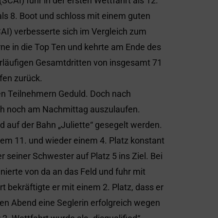
SCAI) fuhr in der ersten Wettfahrt als 12.
t als 8. Boot und schloss mit einem guten
AI) verbesserte sich im Vergleich zum
rne in die Top Ten und kehrte am Ende des
orläufigen Gesamtdritten von insgesamt 71
fen zurück.
len Teilnehmern Geduld. Doch nach
ch noch am Nachmittag auszulaufen.
auf der Bahn „Juliette“ gesegelt werden.
inem 11. und wieder einem 4. Platz konstant
r seiner Schwester auf Platz 5 ins Ziel. Bei
nierte von da an das Feld und fuhr mit
t bekräftigte er mit einem 2. Platz, dass er
en Abend eine Seglerin erfolgreich wegen