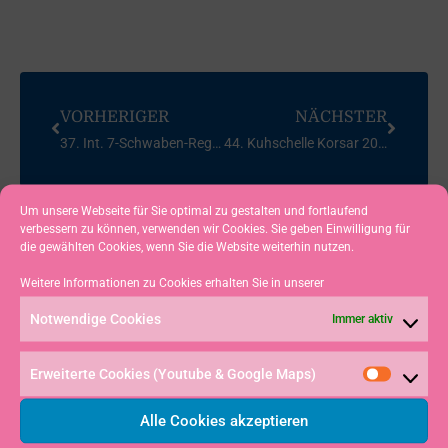
VORHERIGER
NÄCHSTER
37. Int. 7-Schwaben-Regatta Korsar – 2008
44. Kuhschelle Korsar 2009 – Großer Alpsee
Um unsere Webseite für Sie optimal zu gestalten und fortlaufend
verbessern zu können, verwenden wir Cookies. Sie geben Einwilligung für
die gewählten Cookies, wenn Sie die Website weiterhin nutzen.
Weitere Informationen zu Cookies erhalten Sie in unserer
Notwendige Cookies
Immer aktiv
Erweiterte Cookies (Youtube & Google Maps)
Alle Cookies akzeptieren