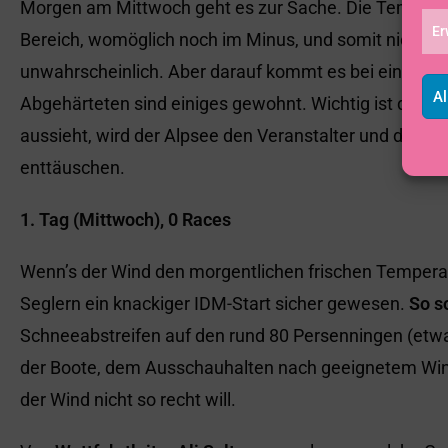
Morgen am Mittwoch geht es zur Sache. Die Temperatu
Er
Bereich, womöglich noch im Minus, und somit nicht ger
unwahrscheinlich. Aber darauf kommt es bei einer Segel
Al
Abgehärteten sind einiges gewohnt. Wichtig ist der Win
aussieht, wird der Alpsee den Veranstalter und die S
enttäuschen.
1. Tag (Mittwoch), 0 Races
Wenn’s der Wind den morgentlichen frischen Tempera
Seglern ein knackiger IDM-Start sicher gewesen.
So s
Schneeabstreifen auf den rund 80 Persenningen (etw
der Boote, dem Ausschauhalten nach geeignetem Wind 
der Wind nicht so recht will.