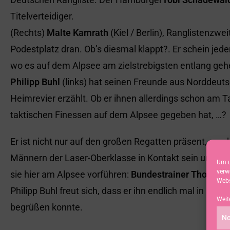
Titelverteidiger.
(Rechts)
Malte Kamrath
(Kiel / Berlin), Ranglistenzw
Podestplatz dran. Ob’s diesmal klappt?. Er schein jed
wo es auf dem Alpsee am zielstrebigsten entlang geh
Philipp Buhl
(links) hat seinen Freunde aus Norddeuts
Heimrevier erzählt. Ob er ihnen allerdings schon am Ta
taktischen Finessen auf dem Alpsee gegeben hat, …?
Er ist nicht nur auf den großen Regatten präsent, son
Männern der Laser-Oberklasse in Kontakt sein und i
Um u
verw
sie hier am Alpsee vorführen:
Bundestrainer Thomas 
Webs
Philipp Buhl freut sich, dass er ihn endlich mal in se
Weit
begrüßen konnte.
No