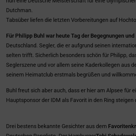
nun eine Deutsche Meisterschaft für eine olympischen
Dutchman.
Tabsüber liefen die letzten Vorbereitungen auf Hocht
Für Philipp Buhl war heute Tag der Begegnungen un
Deutschland. Segler, die er aufgrund seinen internati
selten trifft. Sicherlich besonders schön für Philipp, 
Seglerszene und vor allem seine Kaderkollegen aus d
seinem Heimatclub erstmals begrüßen und willkomme
Buhl freut sich aber auch, dass er hier am Alpsee für 
Hauptsponsor der IDM als Favorit in den Ring steigen 
Drei bestens bekannte Gesichter aus dem
Favoritenkr
Deutschen Rangliste. Der Hamburger
Tobi Schadewal