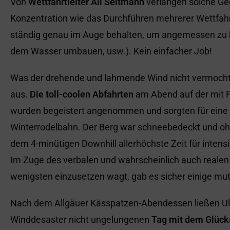
Von
Wettfahrtleiter Ali Seltmann
verlangen solche Geg
Konzentration wie das Durchführen mehrerer Wettfah
ständig genau im Auge behalten, um angemessen zu ha
dem Wasser umbauen, usw.). Kein einfacher Job!
Was der drehende und lahmende Wind nicht vermoch
aus.
Die toll-coolen Abfahrten
am Abend auf der mit 
wurden begeistert angenommen und sorgten für eine 
Winterrodelbahn. Der Berg war schneebedeckt und o
dem 4-minütigen Downhill allerhöchste Zeit für inten
Im Zuge des verbalen und wahrscheinlich auch realen
wenigsten einzusetzen wagt, gab es sicher einige mut
Nach dem Allgäuer Kässpatzen-Abendessen ließen Ul
Winddesaster nicht ungelungenen
Tag mit dem Glück