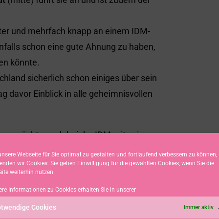
eiter und mehrfach knapp an einem IDM-
enfalls schon eine gute Ahnung zu haben,
en könnte.
chland sicherlich schon einiges über sein
g davor Einblick in alle geheimnisvollen
dern möchte auch bei der IDM mit seinen
n entspannter Atmosphäre begutachten, was
nsere Webseite für Sie optimal zu gestalten und fortlaufend verbessern zu können,
enden wir Cookies. Sie geben Einwilligung für die gewählten Cookies, wenn Sie die
Piesker
(rechts).
ite weiterhin nutzen.
iner Heimat, dem Oberallgäu, dem Alpsee
ere Informationen zu Cookies erhalten Sie in unserer
twendige Cookies
Immer aktiv