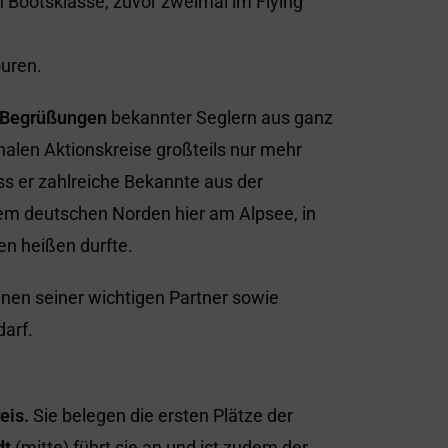
 Bootsklasse, zuvor zweimal im Flying
ouren.
d Begrüßungen
bekannter Seglern aus ganz
onalen Aktionskreise großteils nur mehr
dass er zahlreiche Bekannte aus der
em deutschen Norden hier am Alpsee, in
n heißen durfte.
einen seiner wichtigen Partner sowie
darf.
eis.
Sie belegen die ersten Plätze der
dt
(mitte) führt sie an und ist zudem der