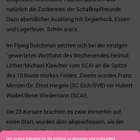
natürlich die Zockereien der Schafkopffreunde.
Dazu abendlicher Ausklang mit Seglerhock, Essen
und Lagerfeuer. Schön war’s.
Im Flying Dutchman setzten sich bei der einzigen
´gewerteten Wettfahrt des Wochenendes Helmut
Löther/Michael Klawitter vom SCAI an die Spitze
des 15 Boote starken Feldes. Zweite wurden Franz
Menzer/Dr. Ernst Hiegele (SC Eich/SVB) vor Hubert
Waibel/Bene Wiedemann (SCAI).
Die 23 Korsare brachten es zwar immerhin auf
einen Start, wurden aber abgeschossen, als der
Wind keinerlei Freude mehr machte.
Um unsere Webseite für Sie optimal zu gestalten und fortlaufend