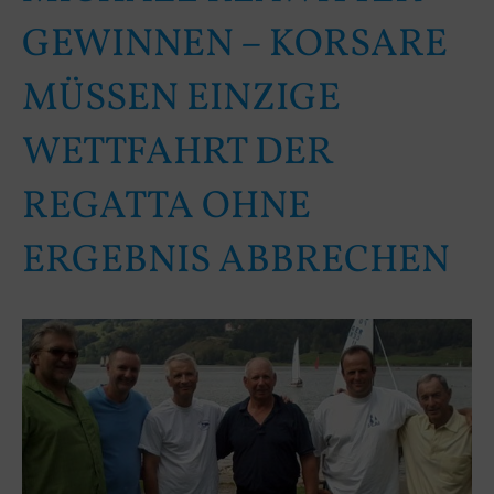
GEWINNEN – KORSARE
MÜSSEN EINZIGE
WETTFAHRT DER
REGATTA OHNE
ERGEBNIS ABBRECHEN