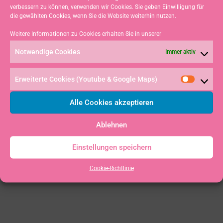
verbessern zu können, verwenden wir Cookies. Sie geben Einwilligung für
die gewählten Cookies, wenn Sie die Website weiterhin nutzen.
Weitere Informationen zu Cookies erhalten Sie in unserer
Notwendige Cookies
Immer aktiv
VORHERIGER
NÄCHSTER
Erweiterte Cookies (Youtube & Google Maps)
19. Int. Kuhschellenregatta für Laser (aktualisiert)
3. Platz beim Südseecup für Lucas
Alle Cookies akzeptieren
Ablehnen
Einstellungen speichern
Cookie-Richtlinie