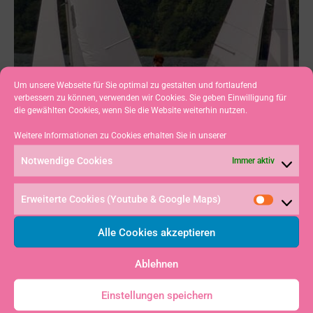
Um unsere Webseite für Sie optimal zu gestalten und fortlaufend
verbessern zu können, verwenden wir Cookies. Sie geben Einwilligung für
die gewählten Cookies, wenn Sie die Website weiterhin nutzen.
Weitere Informationen zu Cookies erhalten Sie in unserer
Notwendige Cookies
Immer aktiv
Erweiterte Cookies (Youtube & Google Maps)
Alle Cookies akzeptieren
Ablehnen
VORHERIGER
NÄCHSTER
Int. 7-Schwaben-Regatta FD, Großer Alpsee – 2006
Allgäu-Opti-Liga, Finale – Großer Alpsee, SCAI
Einstellungen speichern