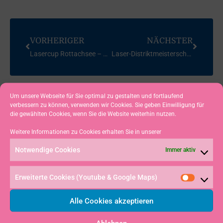
VORHERIGER
NÄCHSTER
Lasercup Rottachsee – 2014
Laser-Distriktmeisterschaft Süd 2014
Um unsere Webseite für Sie optimal zu gestalten und fortlaufend
verbessern zu können, verwenden wir Cookies. Sie geben Einwilligung für
die gewählten Cookies, wenn Sie die Website weiterhin nutzen.
Weitere Informationen zu Cookies erhalten Sie in unserer
Notwendige Cookies
Immer aktiv
Erweiterte Cookies (Youtube & Google Maps)
Alle Cookies akzeptieren