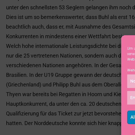
unter den schnellsten 53 Seglern gelangen ihm noch d
Dies ist um so bemerkenswerter, dass Buhl als erst 16
beachtlich auch, dass er, mit Ausnahme des Gesamtsieg
Konkurrenten in mindestens einer Wettfahrt besiegen
Welch hohe internationale Leistungsdichte bei dieser 
Um u
verw
nur die 25 vertretenen Nationen, sondern auch die Tat
Webs
verschiedenen Nationen angehören. In der Gesamtwer
Weit
Brasilien. In der U19 Gruppe gewann der deutsche Olt
No
(Griechenland) und Philipp Buhl aus dem Oberallgäu.
Thyen war bereits bei Regatten in Hoorn und Kiel (dar
Er
Hauptkonkurrent, da unter den ca. 20 deutschen Bew
Qualifizierung für das Ticket zur jetzt bevorstehend
Al
hatten. Der Norddeutsche konnte sich hier knapp vor 