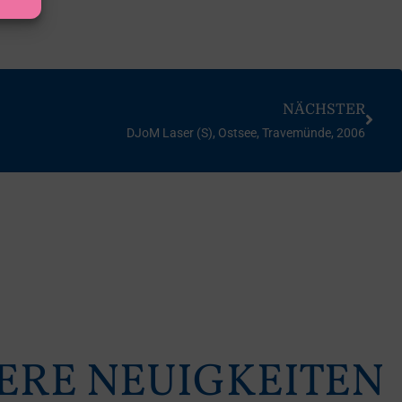
NÄCHSTER
DJoM Laser (S), Ostsee, Travemünde, 2006
ERE NEUIGKEITEN