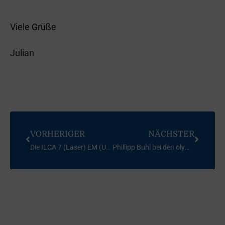
Viele Grüße
Julian
VORHERIGER
NÄCHSTER
Die ILCA 7 (Laser) EM (U21) aus der Sicht von Julian
Phillipp Buhl bei den olympischen Spielen in Tokio