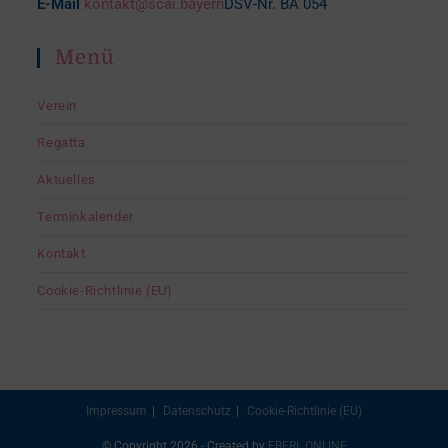
E-Mail
kontakt@scai.bayern
DSV-Nr. BA 054
Menü
Verein
Regatta
Aktuelles
Terminkalender
Kontakt
Cookie-Richtlinie (EU)
Impressum
Datenschutz
Cookie-Richtlinie (EU)
© Copyright 2026 - Created by
EBERL ONLINE