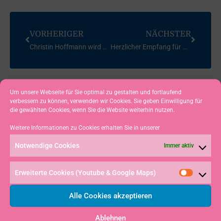
VORHERIGER
NÄCHSTER
Christin Hoffmann wird Bayerische Meisterin im Laser Radial
Herzlicher Empfang für Philipp Buhl
Um unsere Webseite für Sie optimal zu gestalten und fortlaufend
verbessern zu können, verwenden wir Cookies. Sie geben Einwilligung für
die gewählten Cookies, wenn Sie die Website weiterhin nutzen.
Weitere Informationen zu Cookies erhalten Sie in unserer
Notwendige Cookies
Immer aktiv
Erweiterte Cookies (Youtube & Google Maps)
Alle Cookies akzeptieren
WEITERE
Ablehnen