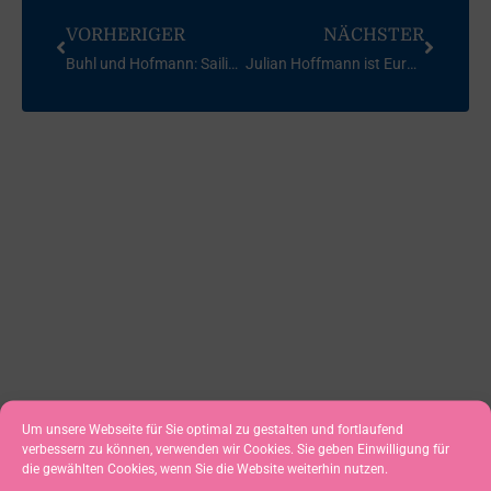
VORHERIGER
NÄCHSTER
Buhl und Hofmann: Sailing Highlight 2019
Julian Hoffmann ist Europameister (U21)
WEITERE
Um unsere Webseite für Sie optimal zu gestalten und fortlaufend
verbessern zu können, verwenden wir Cookies. Sie geben Einwilligung für
NEUIGKEITEN
die gewählten Cookies, wenn Sie die Website weiterhin nutzen.