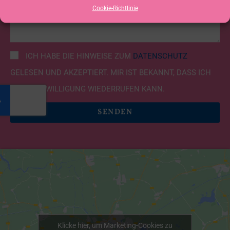
Cookie-Richtlinie
ICH HABE DIE HINWEISE ZUM
DATENSCHUTZ
GELESEN UND AKZEPTIERT. MIR IST BEKANNT, DASS ICH
DIESE EINWILLIGUNG WIEDERRUFEN KANN.
SENDEN
Klicke hier, um Marketing-Cookies zu