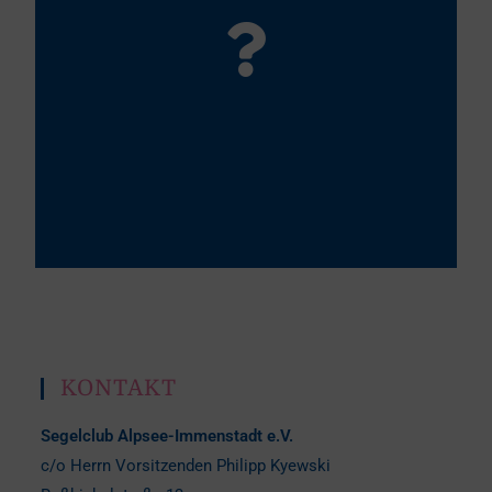
Hier klicken
WER VERMIETET
Oberallgäu.
SEGELBOOT, SURFBRETT
Bitter wenden Sie sich an die Wassersportschule
UND SUP?
KONTAKT
Segelclub Alpsee-Immenstadt e.V.
c/o Herrn Vorsitzenden Philipp Kyewski