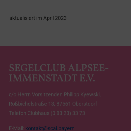
aktualisiert im April 2023
SEGELCLUB ALPSEE-
IMMENSTADT E.V.
c/o Herrn Vorsitzenden Philipp Kyewski,
Roßbichelstraße 13, 87561 Oberstdorf
Telefon Clubhaus (0 83 23) 33 73
E-Mail:
kontakt@scai.bayern