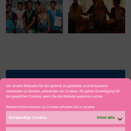
VORHERIGER
NÄCHSTER
Um unsere Webseite für Sie optimal zu gestalten und fortlaufend
Bayerische Jugendwoche 2013 – Laser
Herward-Trimm-Regatta Bodensee
verbessern zu können, verwenden wir Cookies. Sie geben Einwilligung für
die gewählten Cookies, wenn Sie die Website weiterhin nutzen.
Weitere Informationen zu Cookies erhalten Sie in unserer
Notwendige Cookies
Immer aktiv