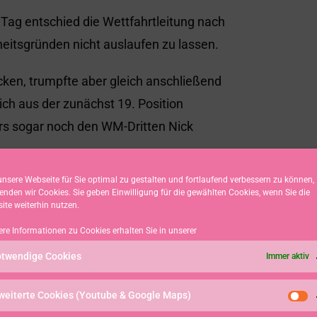
ag entschied die Wettfahrtleitung nach
eitsgründen nicht auslaufen zu lassen.
ken, trumpfte aber gleich anschließend
ich aus der zunächst 19. Position
urs sogar noch den WM-Dritten Nick
nsere Webseite für Sie optimal zu gestalten und fortlaufend verbessern zu können,
en Sonthofener sehr durchmischt. Zunächst
enden wir Cookies. Sie geben Einwilligung für die gewählten Cookies, wenn Sie die
ite weiterhin nutzen.
dal-Race greifbar nahe. Anschließend aber
 rechten Kurshälfte wurden auf der
ere Informationen zu Cookies erhalten Sie in unserer
 Winddreher hoffnungslos nach hinten
twendige Cookies
Immer aktiv
as letzte Finalserien-Race von der
weiterte Cookies (Youtube & Google Maps)
durch ihm ein vermeintlicher 12. bis 10.