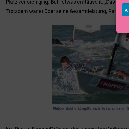
Platz verloren ging. Buhl etwas enttäuscht: „Das Ticke
Al
Trotzdem war er über seine Gesamtleistung, Rang 12 u
Im „Poeblo Espaniol“ (Palast des spanischen Volkes) w