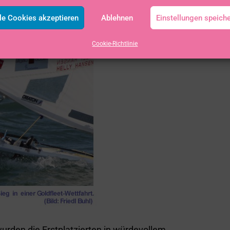
t zum Medal-Race sollte wohl nicht sein.“
le Cookies akzeptieren
Ablehnen
Einstellungen speich
nd klar bester Deutscher, hoch zufrieden.
Cookie-Richtlinie
urden die Erstplatzierten in würdevollem