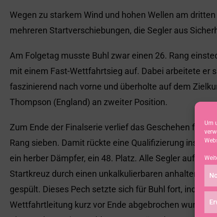
Wegen zu starkem Wind und hohen Wellen am dritten T
mehreren Startverschiebungen, die Segler aus Sicherh
Am Folgetag musste Buhl zwar einen 26. Rang einstec
mit einem Fast-Wettfahrtsieg auf. Dabei arbeitete er s
faszinierend nach vorne und überholte auf dem Zielk
Thompson (England) an zweiter Position.
Um u
Zum Ende der Finalserie verlief das Geschehen für d
verw
Webs
Rang sieben. Damit rückte eine Qualifizierung ins Me
ein herber Dämpfer, ein 48. Platz. Alle Segler auf der
Weit
Startkreuz durch einen unkalkulierbaren anhaltenden
No
gespült. Dieses Pech setzte sich für Buhl fort, indem d
Er
Wettfahrtleitung kurz vor Ende abgebrochen wurde, wo