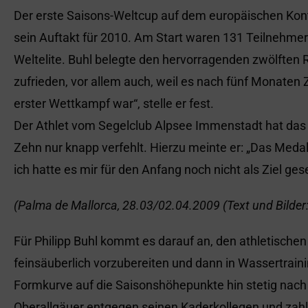
Der erste Saisons-Weltcup auf dem europäischen Konti
sein Auftakt für 2010. Am Start waren 131 Teilnehmer 
Weltelite. Buhl belegte den hervorragenden zwölften R
zufrieden, vor allem auch, weil es nach fünf Monaten
erster Wettkampf war“, stelle er fest.
Der Athlet vom Segelclub Alpsee Immenstadt hat das 
Zehn nur knapp verfehlt. Hierzu meinte er: „Das Meda
ich hatte es mir für den Anfang noch nicht als Ziel gese
(Palma de Mallorca, 28.03/02.04.2009 (Text und Bilder:
Für Philipp Buhl kommt es darauf an, den athletische
feinsäuberlich vorzubereiten und dann in Wassertrai
Formkurve auf die Saisonshöhepunkte hin stetig nach 
Oberallgäuer entgegen seinen Kaderkollegen und zah