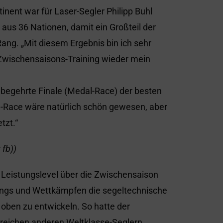
nent war für Laser-Segler Philipp Buhl
aus 36 Nationen, damit ein Großteil der
ang. „Mit diesem Ergebnis bin ich sehr
 Zwischensaisons-Training wieder mein
begehrte Finale (Medal-Race) der besten
l-Race wäre natürlich schön gewesen, aber
tzt.“
 fb))
n Leistungslevel über die Zwischensaison
nings und Wettkämpfen die segeltechnische
oben zu entwickeln. So hatte der
lreichen anderen Weltklasse-Seglern