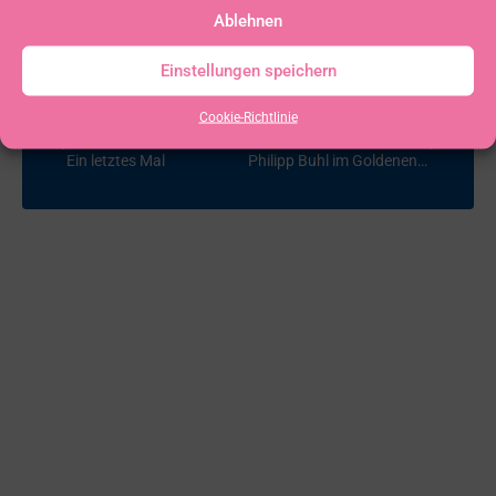
Ablehnen
Einstellungen speichern
Cookie-Richtlinie
VORHERIGER
NÄCHSTER
Ein letztes Mal
Philipp Buhl im Goldenen Buch der Stadt Sonthofen