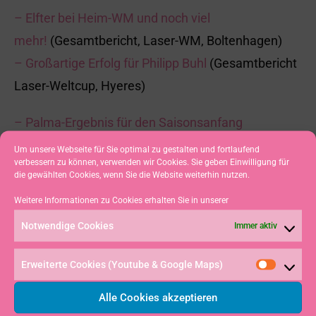
– Elfter bei Heim-WM und noch viel
mehr!
(Gesamtbericht, Laser-WM, Boltenhagen)
– Großartige Erfolg für Philipp Buhl
(Gesamtbericht
Laser-Weltcup, Hyeres)
– Palma-Ergebnis für den Saisonsanfang
akzeptabel
(Gesamtbericht Laser-Weltcup, Palma
Um unsere Webseite für Sie optimal zu gestalten und fortlaufend
verbessern zu können, verwenden wir Cookies. Sie geben Einwilligung für
de Mallorca)
die gewählten Cookies, wenn Sie die Website weiterhin nutzen.
Weitere Informationen zu Cookies erhalten Sie in unserer
– Europacup als Training und Test: Buhl Zweiter am
Gardasee
(Gesamtbericht Laser-Europacup,
Notwendige Cookies
Immer aktiv
Torbole)
Erweiterte Cookies (Youtube & Google Maps)
Danke!
Alle Cookies akzeptieren