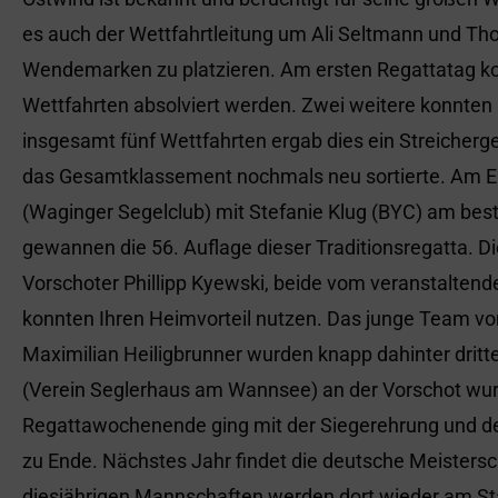
es auch der Wettfahrtleitung um Ali Seltmann und Th
Wendemarken zu platzieren. Am ersten Regattatag kon
Wettfahrten absolviert werden. Zwei weitere konnten
insgesamt fünf Wettfahrten ergab dies ein Streicherg
das Gesamtklassement nochmals neu sortierte. Am E
(Waginger Segelclub) mit Stefanie Klug (BYC) am bes
gewannen die 56. Auflage dieser Traditionsregatta. Di
Vorschoter Phillipp Kyewski, beide vom veranstalten
konnten Ihren Heimvorteil nutzen. Das junge Team 
Maximilian Heiligbrunner wurden knapp dahinter dritt
(Verein Seglerhaus am Wannsee) an der Vorschot wur
Regattawochenende ging mit der Siegerehrung und de
zu Ende. Nächstes Jahr findet die deutsche Meistersch
diesjährigen Mannschaften werden dort wieder am Sta