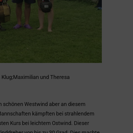
kus Klug;Maximilian und Theresa
nen schönen Westwind aber an diesem
Mannschaften kämpften bei strahlendem
n Kurs bei leichtem Ostwind. Dieser
Winddreher von bis zu 30 Grad. Dies machte