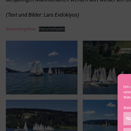
(Text und Bilder: Lars Evdokiyos)
Gesamtergebnis
Herunterladen
Um u
verw
Webs
Weit
No