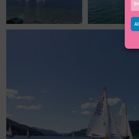
Er
Al