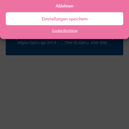
Ablehnen
Einstellungen speichern
Cookie-Richtlinie
VORHERIGER
NÄCHSTER
Allgäu-Opti-Liga 2014 – Gesamtwertung
29er-IDJüM u. 49er IDM am Brombachsee 2014