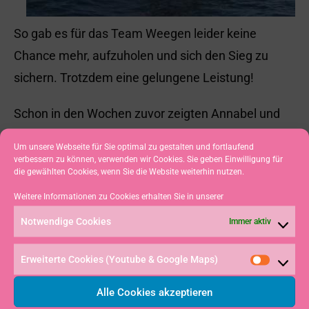
So gab es für das Team Weegen leider keine
Chance mehr, aufzuholen und sich den Sieg zu
sichern. Trotzdem eine gelungene Leistung!
Schon in den Wochen zuvor zeigten Annabel und
Laura Weegen , beides Schülerinnen des
Um unsere Webseite für Sie optimal zu gestalten und fortlaufend
Gymnasiums Immenstadt, ihr Können. Bei den
verbessern zu können, verwenden wir Cookies. Sie geben Einwilligung für
die gewählten Cookies, wenn Sie die Website weiterhin nutzen.
Landesmeisterschaften in Bayern
Weitere Informationen zu Cookies erhalten Sie in unserer
(BYC/Starnberger See) sowie Baden-Württemberg
Notwendige Cookies
Immer aktiv
(Radolfzell/Bodensee) kamen sie als bestes
Mädchenteam ins Ziel.
Erweiterte Cookies (Youtube & Google Maps)
(Annabel Weegen)
Alle Cookies akzeptieren