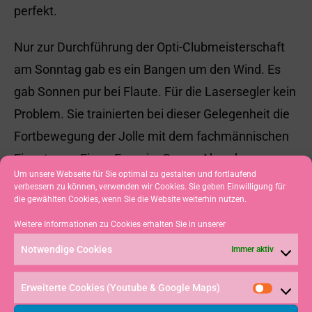
perfekt.
Nur zur Durchführung der Opti-Clubmeisterschaft
am Sonntag gab es ein Bangen um den Wind. Es
gab Sonnen pur bei Flaute. Für die Lasersegler kein
Problem. Sie trainierten bei dieser Gelegenheit die
Fortbewegung der Jolle mit dem fachmännischen
Einsatz von Eigen-Energie. Gegen Abend
Um unsere Webseite für Sie optimal zu gestalten und fortlaufend
schließlich kam mit Wind und Regen der
verbessern zu können, verwenden wir Cookies. Sie geben Einwilligung für
die gewählten Cookies, wenn Sie die Website weiterhin nutzen.
Wetterumbruch, so dass die Clubmeisterschaft
doch noch gut ausgetragen werden konnte.
Weitere Informationen zu Cookies erhalten Sie in unserer
Danach wieder schönes Wetter.
Notwendige Cookies
Immer aktiv
Erweiterte Cookies (Youtube & Google Maps)