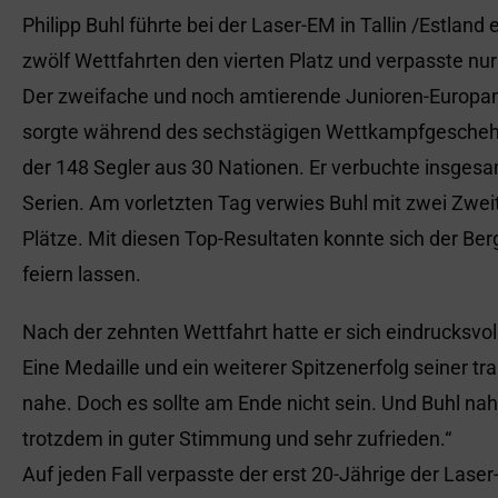
Philipp Buhl führte bei der Laser-EM in Tallin /Estland 
zwölf Wettfahrten den vierten Platz und verpasste nu
Der zweifache und noch amtierende Junioren-Europa
sorgte während des sechstägigen Wettkampfgeschehen
der 148 Segler aus 30 Nationen. Er verbuchte insgesa
Serien. Am vorletzten Tag verwies Buhl mit zwei Zweit
Plätze. Mit diesen Top-Resultaten konnte sich der B
feiern lassen.
Nach der zehnten Wettfahrt hatte er sich eindrucksvoll
Eine Medaille und ein weiterer Spitzenerfolg seiner tr
nahe. Doch es sollte am Ende nicht sein. Und Buhl nah
trotzdem in guter Stimmung und sehr zufrieden.“
Auf jeden Fall verpasste der erst 20-Jährige der Lase