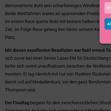
demonstrierte Buhl sein scharfsinniges Windlesen un
Er
Beide Wettfahrten waren an spannenden Positionskäm
Im ersten Race querte Buhl mit keinem halben Meter 
Al
Ziel. Im Folge-Race gelang ihm hinter seinem Kaderko
Platz.
Mit diesen exzellenten Resultaten war Buhl erneut T
sich zuvor bei einer Senior Laser-EM für Deutschlang 
keilte sich somit unaufhaltsam zwischen die Weltbest
meisten. Er lag nämlich mit nur vier Punkten Rückstan
damit voll auf Medaillenkurs, vor den ganz Berühmten 
Thompson usw.
Der Finaltag
begann für den zwischenzeitlichen Shooti
Anspannung. Er hatte sich unerwartet auf Medaillenkur