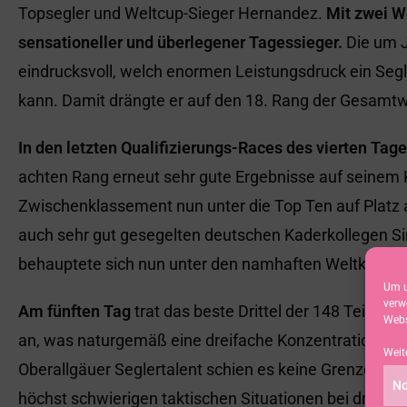
Topsegler und Weltcup-Sieger Hernandez.
Mit zwei W
sensationeller und überlegener Tagessieger.
Die um J
eindrucksvoll, welch enormen Leistungsdruck ein Seg
kann. Damit drängte er auf den 18. Rang der Gesamtw
In den letzten Qualifizierungs-Races des vierten Tag
achten Rang erneut sehr gute Ergebnisse auf seinem K
Zwischenklassement nun unter die Top Ten auf Platz a
auch sehr gut gesegelten deutschen Kaderkollegen 
behauptete sich nun unter den namhaften Weltklasse
Um u
verw
Am fünften Tag
trat das beste Drittel der 148 Teilneh
Webs
an, was naturgemäß eine dreifache Konzentration der
Weit
Oberallgäuer Seglertalent schien es keine Grenzen de
No
höchst schwierigen taktischen Situationen bei drehe