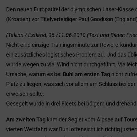
Den neuen Europatitel der olympischen Laser-Klasse d
(Kroatien) vor Titelverteidiger Paul Goodison (England)
(Tallinn / Estland, 06./11.06.2010 (Text und Bilder: Frie
Nicht eine einzige Trainingsminute zur Reviererkundu
ein zusätzliches logistisches Problem zu. Und das üb
wurde wegen zu viel Wind nicht durchgeführt. Vielleic
Ursache, warum es bei
Buhl am ersten Tag
nicht zufr
Platz zu liegen, was sich vor allem am Schluss bei d
erweisen sollte.
Gesegelt wurde in drei Fleets bei böigem und drehend
Am zweiten Tag
kam der Segler vom Alpsee auf Touren
vierten Wettfahrt war Buhl offensichtlich richtig justier