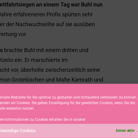
ettfahrtsiegen an einem Tag war Buhl nun
ahre erfahreneren Profis spürten sehr
ler der Nachwuchselite auf sie ausüben
ertung vor.
es
brachte Buhl mit einem dritten und
onto ein. Er marschierte im
cht vor, überholte zwischenzeitlich seine
Simon Grotelüschen und Malte Kamrath und
seglern.
nsere Webseite für Sie optimal zu gestalten und fortlaufend verbessern zu können,
enden wir Cookies. Sie geben Einwilligung für die gewählten Cookies, wenn Sie die
mer im Goldfleet zu den ersten Final-Races
ite weiterhin nutzen.
 Spitzensegler bedeutet. Für das
ere Informationen zu Cookies erhalten Sie in unserer
s Erfolges mehr zu geben. In ganztags
twendige Cookies
Immer aktiv
ndem und ungleichem Mittel- bis Leichwind