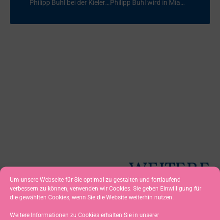
Philipp Buhl bei der Kieler Woche
Philipp Buhl wird in Miami 2ter.
WEITERE
Um unsere Webseite für Sie optimal zu gestalten und fortlaufend
NEUIGKEITEN
verbessern zu können, verwenden wir Cookies. Sie geben Einwilligung für
die gewählten Cookies, wenn Sie die Website weiterhin nutzen.
Weitere Informationen zu Cookies erhalten Sie in unserer