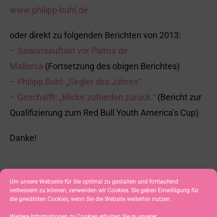
www.philipp-buhl.de
oder direkt zu folgenden Berichten von 2013:
– Saisonsauftakt vor Palma de
Mallorca
(Fortsetzung des obigen Berichtes)
– Philipp Buhl: „Segler des Jahres“
– Geschafft: „Blicke zufrieden zurück.“
(Bericht zur
Qualifizierung zum Red Bull Youth America’s Cup)
Danke!
Um unsere Webseite für Sie optimal zu gestalten und fortlaufend
verbessern zu können, verwenden wir Cookies. Sie geben Einwilligung für
die gewählten Cookies, wenn Sie die Website weiterhin nutzen.
VORHERIGER
NÄCHSTER
Weitere Informationen zu Cookies erhalten Sie in unserer