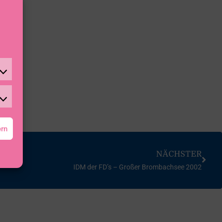
ern
NÄCHSTER
IDM der FD’s – Großer Brombachsee 2002