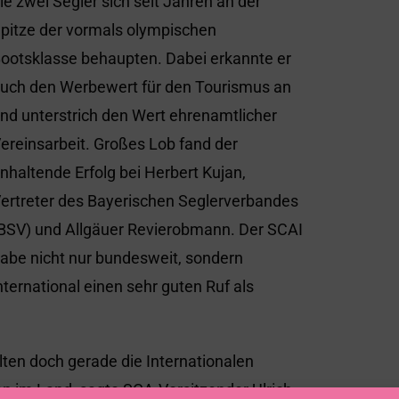
ie zwei Segler sich seit Jahren an der
pitze der vormals olympischen
ootsklasse behaupten. Dabei erkannte er
uch den Werbewert für den Tourismus an
nd unterstrich den Wert ehrenamtlicher
ereinsarbeit. Großes Lob fand der
nhaltende Erfolg bei Herbert Kujan,
ertreter des Bayerischen Seglerverbandes
BSV) und Allgäuer Revierobmann. Der SCAI
abe nicht nur bundesweit, sondern
nternational einen sehr guten Ruf als
lten doch gerade die Internationalen
n im Land, sagte SCA-Vorsitzender Ulrich