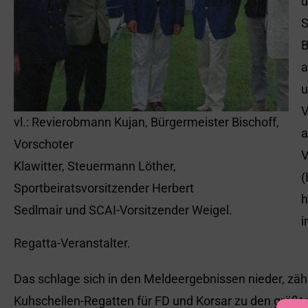
d
S
B
a
u
V
vl.: Revierobmann Kujan, Bürgermeister Bischoff,
a
Vorschoter
V
Klawitter, Steuermann Löther,
(
Sportbeiratsvorsitzender Herbert
h
Sedlmair und SCAI-Vorsitzender Weigel.
i
Regatta-Veranstalter.
Das schlage sich in den Meldeergebnissen nieder, zäh
Kuhschellen-Regatten für FD und Korsar zu den größte