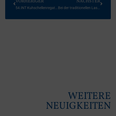
VORHERIGER
NÄCHSTER
54.INT Kuhschellenregatta der Korsare
Bei der traditionellen Laser Kuhschelle kämpften 112 Segler um den Sieg.
WEITERE
NEUIGKEITEN