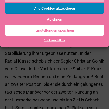
nutzte dieses trotzdem zum Wettkampf-Training
Alle Cookies akzeptieren
und Experimentieren.
Ablehnen
Am Sonntag zur vierten Wettfahrt gab es mit 2 bis
3 Bft westlichen Wind, den alle 28 Teilnehmer
Einstellungen speichern
begrüßten und über einen langen klassischen
Cookie-Richtlinie
olympische Kurs zur Verbesserung oder
Stabilisierung ihrer Ergebnisse nutzen. In der
Radial-Klasse schob sich der Segler Christian Golnik
vom Düsseldorfer Yachtclub an die Spitze. F. Kraus
war wieder im Rennen und eine Zeitlang vor P. Buhl
an zweiter Position, bis er sie durch ein gelungenes
taktisches Manöver vor der zweiten Rundung an
der Luvmarke bezwang und bis ins Ziel in Schach
hielt. Somit konnte er nun einen 2. Platz als sein