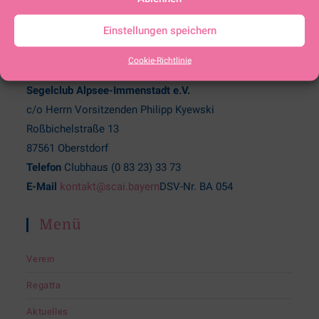
Einstellungen speichern
KONTAKT
Cookie-Richtlinie
Segelclub Alpsee-Immenstadt e.V.
c/o Herrn Vorsitzenden Philipp Kyewski
Roßbichelstraße 13
87561 Oberstdorf
Telefon
Clubhaus (0 83 23) 33 73
E-Mail
kontakt@scai.bayern
DSV-Nr. BA 054
Menü
Verein
Regatta
Aktuelles