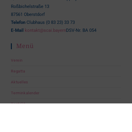
Roßbichelstraße 13
87561 Oberstdorf
Telefon
Clubhaus (0 83 23) 33 73
E-Mail
kontakt@scai.bayern
DSV-Nr. BA 054
Menü
Verein
Regatta
Aktuelles
Terminkalender
Kontakt
Cookie-Richtlinie (EU)