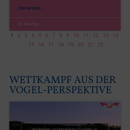
ZUM ARTIKEL »
27. Mai 2026
1
2
3
4
5
6
7
8
9
10
11
12
13
14
15
16
17
18
19
20
21
22
WETTKAMPF AUS DER
VOGEL-PERSPEKTIVE
Klicke hier, um Marketing-Cookies zu