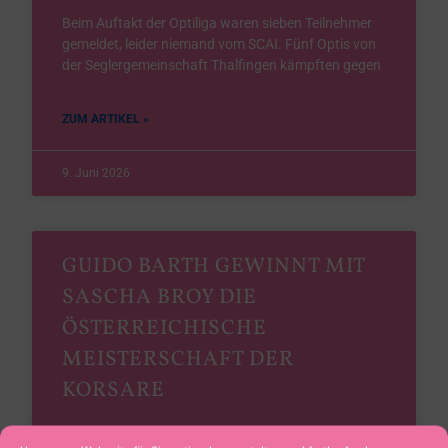
Beim Auftakt der Optiliga waren sieben Teilnehmer
gemeldet, leider niemand vom SCAI. Fünf Optis von
der Seglergemeinschaft Thalfingen kämpften gegen
ZUM ARTIKEL »
9. Juni 2026
GUIDO BARTH GEWINNT MIT
SASCHA BROY DIE
ÖSTERREICHISCHE
MEISTERSCHAFT DER
KORSARE
Internationale Österreichische Meisterschaft der