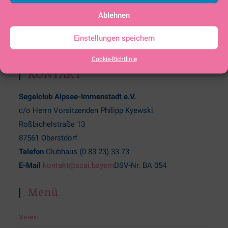
Ablehnen
Einstellungen speichern
Cookie-Richtlinie
KONTAKT
Segelclub Alpsee-Immenstadt e.V.
c/o Herrn Vorsitzenden Philipp Kyewski
Roßbichelstraße 13
87561 Oberstdorf
Telefon
Clubhaus (0 83 23) 33 73
E-Mail
kontakt@scai.bayern
DSV-Nr. BA 054
Menü
Verein