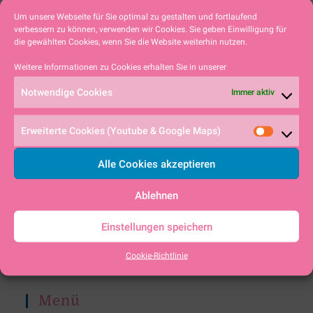
Um unsere Webseite für Sie optimal zu gestalten und fortlaufend
18:00 - 18:00
verbessern zu können, verwenden wir Cookies. Sie geben Einwilligung für
die gewählten Cookies, wenn Sie die Website weiterhin nutzen.
Weitere Informationen zu Cookies erhalten Sie in unserer
Notwendige Cookies
Immer aktiv
Erweiterte Cookies (Youtube & Google Maps)
KONTAKT
Alle Cookies akzeptieren
Segelclub Alpsee-Immenstadt e.V.
c/o Herrn Vorsitzenden Philipp Kyewski
Ablehnen
Roßbichelstraße 13
87561 Oberstdorf
Einstellungen speichern
Telefon
Clubhaus (0 83 23) 33 73
Cookie-Richtlinie
E-Mail
kontakt@scai.bayern
DSV-Nr. BA 054
Menü