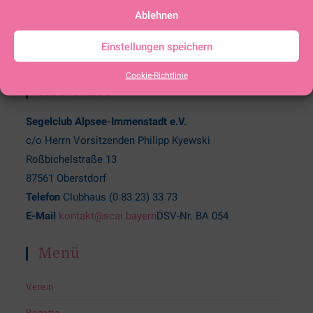
Ablehnen
Einstellungen speichern
Cookie-Richtlinie
KONTAKT
Segelclub Alpsee-Immenstadt e.V.
c/o Herrn Vorsitzenden Philipp Kyewski
Roßbichelstraße 13
87561 Oberstdorf
Telefon
Clubhaus (0 83 23) 33 73
E-Mail
kontakt@scai.bayern
DSV-Nr. BA 054
Menü
Verein
Regatta