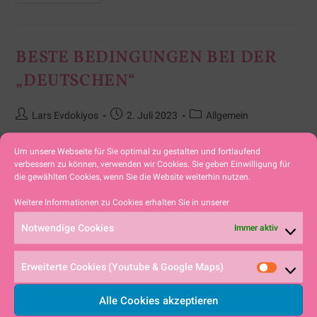
BESTE BEDINGUNGEN BEI DER
„DEUTSCHEN“
Lars Evdokiyos
2. Juli 2023
Allgemein
Zum mittlerweile vierten Male ( 1987,1997,2004)
Um unsere Webseite für Sie optimal zu gestalten und fortlaufend
verbessern zu können, verwenden wir Cookies. Sie geben Einwilligung für
in der Vereinsgeschichte darf der, 1965
die gewählten Cookies, wenn Sie die Website weiterhin nutzen.
gegründete Segelclub Alpsee Immenstadt (SCAI),
Weitere Informationen zu Cookies erhalten Sie in unserer
eine internationale deutsche Meisterschaft in der
Notwendige Cookies
Immer aktiv
Bootsklasse der Korsare ausführen. 58 Crews,
darunter…
Erweiterte Cookies (Youtube & Google Maps)
Alle Cookies akzeptieren
Weiterlesen