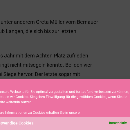
n unter anderem Greta Müller vom Bernauer
 Langen, die sich bis zur letzten
es Jahr mit dem Achten Platz zufrieden
ngt nicht mitsegeln konnte. Bei den vier
 Siege hervor. Der letzte sogar mit
nsere Webseite für Sie optimal zu gestalten und fortlaufend verbessern zu können,
enden wir Cookies. Sie geben Einwilligung für die gewählten Cookies, wenn Sie die
ite weiterhin nutzen.
AI dabei. Sie nutzten die Regatta für ein
ere Informationen zu Cookies erhalten Sie in unserer
 Lars Evdokiyos, Bilder: A. Stork/P. Kyewski
twendige Cookies
Immer aktiv