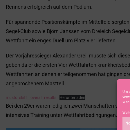
Rennens erfolgreich auf dem Podium.
Für spannende Positionskämpfe im Mittelfeld sorgte
Segel-Club sowie Björn Janssen vom Dreieich Segelclub
Wettfahrt ein enges Duell um Platz vier lieferten.
Der Vorjahressieger Alexander Greil musste sich dies
geben da er die ersten Vier Wettfahrten krankheitsbedi
Wettfahrten an denen er teilgenommen hat gingen drei
angebrochenem Mastteil.
Um u
verw
musto_skiff__overall_results
Herunterladen
Webs
Bei den 29er waren lediglich zwei Manschaften vom SC
Weit
intensives Training unter Wettfahrtbedingungen.
Text:
No