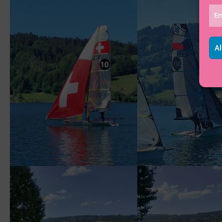
Er
Al