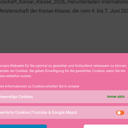
erschaft_Korsar_Klasse_2026_Herunterladen Internationa
Meisterschaft der Korsar-Klasse, die vom 4. bis 7. Juni 
IT 8 WETTFAHRTEN
nsere Webseite für Sie optimal zu gestalten und fortlaufend verbessern zu können,
enden wir Cookies. Sie geben Einwilligung für die gewählten Cookies, wenn Sie die
atta
ite weiterhin nutzen.
ere Informationen zu Cookies erhalten Sie in unserer
6 # 49er-Klasse Spannender Hochleistungssport, interna
twendige Cookies
Immer aktiv
Segelclub Alpsee Immenstadt. Insgesamt elf Teams der
weiterte Cookies (Youtube & Google Maps)