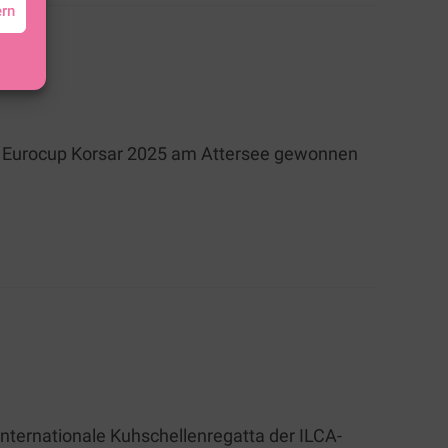
ern
E
dem Eurocup Korsar 2025 am Attersee gewonnen
nternationale Kuhschellenregatta der ILCA-