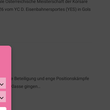
le Österreichische Meisterschaft der Korsare
2026 vom YC D. Eisenbahnersportes (YES) in Gols
tionale Beteiligung und enge Positionskämpfe
 49er Klasse gingen…