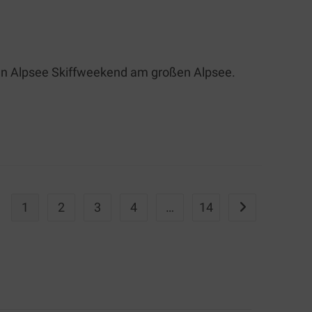
len Alpsee Skiffweekend am großen Alpsee.
1
2
3
4
…
14