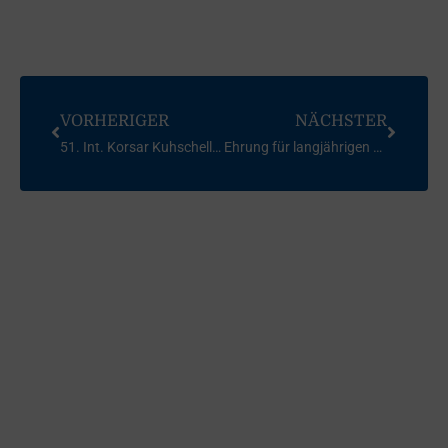
VORHERIGER
NÄCHSTER
51. Int. Korsar Kuhschelle 2016
Ehrung für langjährigen Vorstandsvorsitzenden Uli Weigel (2000-2016)