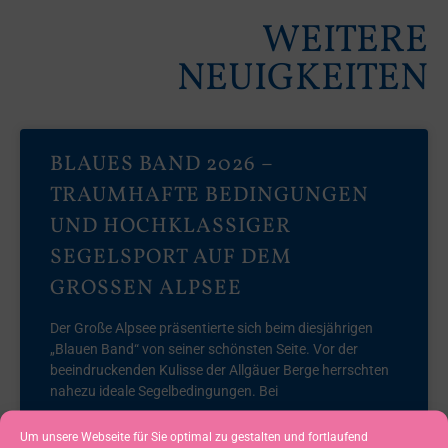
WEITERE
NEUIGKEITEN
BLAUES BAND 2026 –
TRAUMHAFTE BEDINGUNGEN
UND HOCHKLASSIGER
SEGELSPORT AUF DEM
GROSSEN ALPSEE
Der Große Alpsee präsentierte sich beim diesjährigen
„Blauen Band“ von seiner schönsten Seite. Vor der
beeindruckenden Kulisse der Allgäuer Berge herrschten
nahezu ideale Segelbedingungen. Bei
Um unsere Webseite für Sie optimal zu gestalten und fortlaufend
READ MORE »