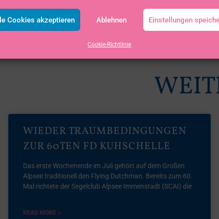
le Cookies akzeptieren
Ablehnen
Einstellungen speich
Cookie-Richtlinie
WEIT
WIEDER TRAUMBEDINGUNGEN
ZUR 60TEN FD KUHSCHELLE
Das erste Wochenende im Juli gehört auf dem Großen
Alpsee traditionell den Flying Dutchman. Bereits zum 60.
Mal richtete der Segelclub Alpsee Immenstadt (SCAI) die
READ MORE »