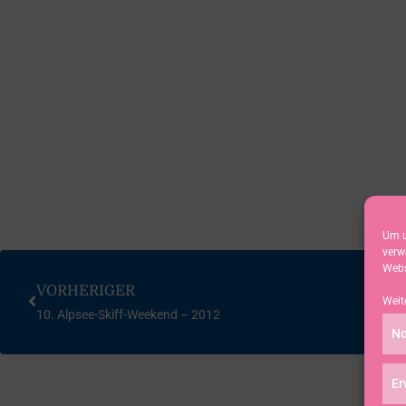
Um u
verw
Webs
VORHERIGER
Weit
10. Alpsee-Skiff-Weekend – 2012
No
Er