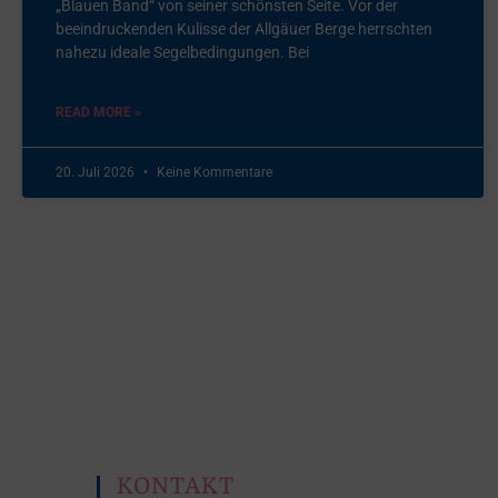
„Blauen Band“ von seiner schönsten Seite. Vor der
beeindruckenden Kulisse der Allgäuer Berge herrschten
nahezu ideale Segelbedingungen. Bei
READ MORE »
20. Juli 2026
Keine Kommentare
KONTAKT