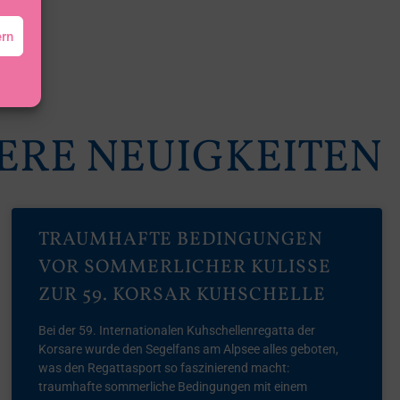
ern
ERE NEUIGKEITEN
TRAUMHAFTE BEDINGUNGEN
VOR SOMMERLICHER KULISSE
ZUR 59. KORSAR KUHSCHELLE
Bei der 59. Internationalen Kuhschellenregatta der
Korsare wurde den Segelfans am Alpsee alles geboten,
was den Regattasport so faszinierend macht:
traumhafte sommerliche Bedingungen mit einem