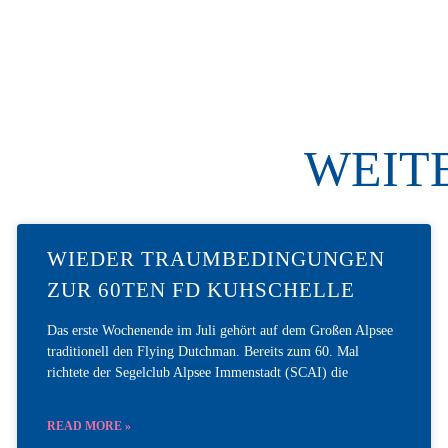
WEIT
WIEDER TRAUMBEDINGUNGEN
ZUR 60TEN FD KUHSCHELLE
Das erste Wochenende im Juli gehört auf dem Großen Alpsee
traditionell den Flying Dutchman. Bereits zum 60. Mal
richtete der Segelclub Alpsee Immenstadt (SCAI) die
READ MORE »