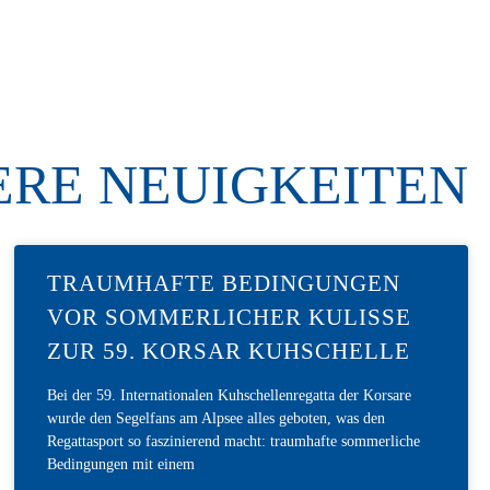
ERE NEUIGKEITEN
TRAUMHAFTE BEDINGUNGEN
VOR SOMMERLICHER KULISSE
ZUR 59. KORSAR KUHSCHELLE
Bei der 59. Internationalen Kuhschellenregatta der Korsare
wurde den Segelfans am Alpsee alles geboten, was den
Regattasport so faszinierend macht: traumhafte sommerliche
Bedingungen mit einem