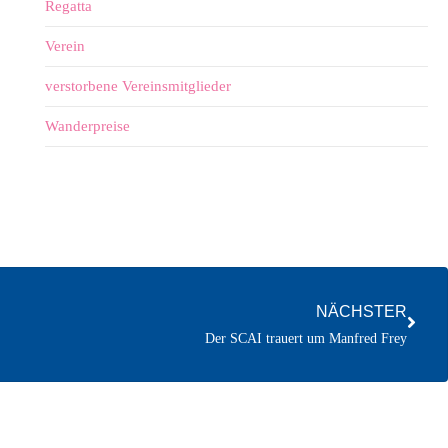
Regatta
Verein
verstorbene Vereinsmitglieder
Wanderpreise
NÄCHSTER
Der SCAI trauert um Manfred Frey