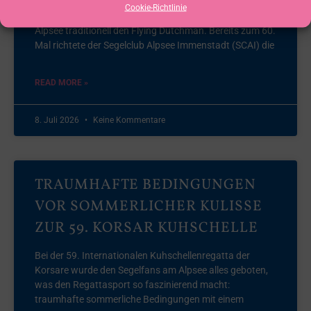
Cookie-Richtlinie
Das erste Wochenende im Juli gehört auf dem Großen
Alpsee traditionell den Flying Dutchman. Bereits zum 60.
Mal richtete der Segelclub Alpsee Immenstadt (SCAI) die
READ MORE »
8. Juli 2026
Keine Kommentare
TRAUMHAFTE BEDINGUNGEN
VOR SOMMERLICHER KULISSE
ZUR 59. KORSAR KUHSCHELLE
Bei der 59. Internationalen Kuhschellenregatta der
Korsare wurde den Segelfans am Alpsee alles geboten,
was den Regattasport so faszinierend macht:
traumhafte sommerliche Bedingungen mit einem