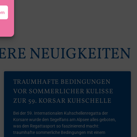
ern
ERE NEUIGKEITEN
TRAUMHAFTE BEDINGUNGEN
VOR SOMMERLICHER KULISSE
ZUR 59. KORSAR KUHSCHELLE
Bei der 59. Internationalen Kuhschellenregatta der
Korsare wurde den Segelfans am Alpsee alles geboten,
was den Regattasport so faszinierend macht:
traumhafte sommerliche Bedingungen mit einem