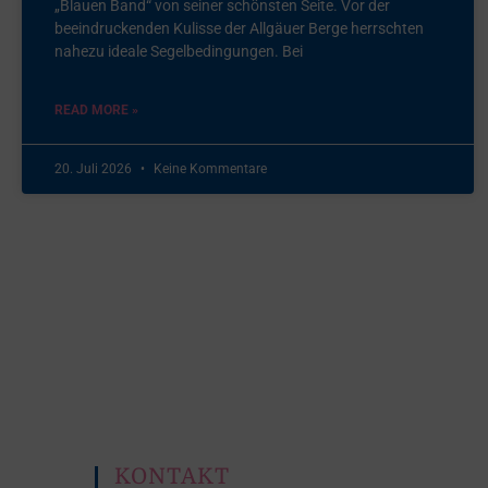
„Blauen Band“ von seiner schönsten Seite. Vor der
beeindruckenden Kulisse der Allgäuer Berge herrschten
nahezu ideale Segelbedingungen. Bei
READ MORE »
20. Juli 2026
Keine Kommentare
KONTAKT