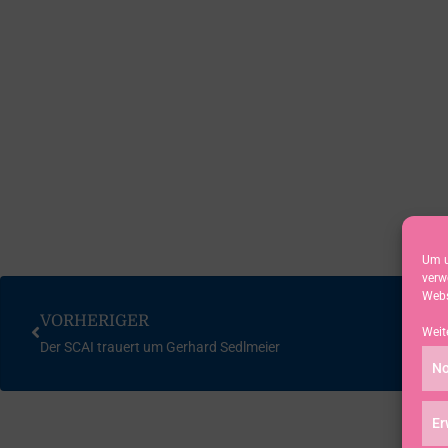
Um u
verw
Webs
VORHERIGER
Weit
Der SCAI trauert um Gerhard Sedlmeier
No
Er