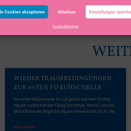
le Cookies akzeptieren
Ablehnen
Einstellungen speich
Cookie-Richtlinie
WEIT
WIEDER TRAUMBEDINGUNGEN
ZUR 60TEN FD KUHSCHELLE
Das erste Wochenende im Juli gehört auf dem Großen
Alpsee traditionell den Flying Dutchman. Bereits zum 60.
Mal richtete der Segelclub Alpsee Immenstadt (SCAI) die
READ MORE »