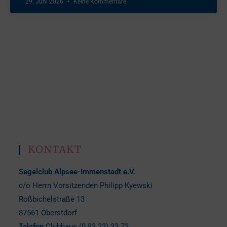
29. Juni 2026
Keine Kommentare
KONTAKT
Segelclub Alpsee-Immenstadt e.V.
c/o Herrn Vorsitzenden Philipp Kyewski
Roßbichelstraße 13
87561 Oberstdorf
Telefon
Clubhaus (0 83 23) 33 73