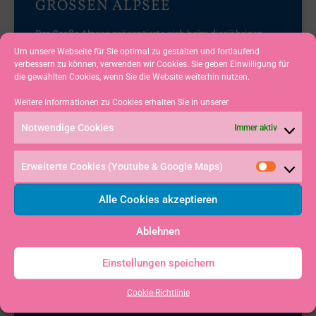
GROSSEN ALPSEE
Der Große Alpsee präsentierte sich beim diesjährigen
„Blauen Band“ von seiner schönsten Seite. Vor der
Um unsere Webseite für Sie optimal zu gestalten und fortlaufend
beeindruckenden Kulisse der Allgäuer Berge herrschten
verbessern zu können, verwenden wir Cookies. Sie geben Einwilligung für
die gewählten Cookies, wenn Sie die Website weiterhin nutzen.
nahezu ideale Segelbedingungen. Bei
Weitere Informationen zu Cookies erhalten Sie in unserer
READ MORE »
Notwendige Cookies
Immer aktiv
20. Juli 2026
Keine Kommentare
Erweiterte Cookies (Youtube & Google Maps)
Alle Cookies akzeptieren
WIEDER TRAUMBEDINGUNGEN
Ablehnen
ZUR 60TEN FD KUHSCHELLE
Einstellungen speichern
Das erste Wochenende im Juli gehört auf dem Großen
Alpsee traditionell den Flying Dutchman. Bereits zum 60.
Cookie-Richtlinie
Mal richtete der Segelclub Alpsee Immenstadt (SCAI) die