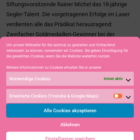
Siftungsvorsitzende Rainer Michel das 18-jährige
Segler-Talent. Die vorgetragenen Erfolge im Laser
verdienten alle das Prädikat herausragend:
Zweifacher Goldmedaillen-Gewinner bei der
Junioren-EM, Bronzemedaille bei der Junioren-WM
Um unsere Webseite für Sie optimal zu gestalten und fortlaufend
verbessern zu können, verwenden wir Cookies. Sie geben Einwilligung für
und Int. Deutscher Meister bei den Erwachsenen.
die gewählten Cookies, wenn Sie die Website weiterhin nutzen.
Michel hob auch den von Buhl bei der ersten
Weitere Informationen zu Cookies erhalten Sie in unserer
Regatta der neuen Saison erzielten Sieg beim
Notwendige Cookies
Immer aktiv
Europa-Cup in Südfrankreich hervor.
Erweiterte Cookies (Youtube & Google Maps)
Alle Cookies akzeptieren
Ablehnen
VORHERIGER
NÄCHSTER
Einstellungen speichern